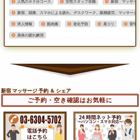
人気の９０分コース
女性スタッフ在籍
新宿 マッサー
新宿、頭痛、スマホによる疲れ、デスクワーク、眼精疲労、マッサージ
求人情報
筋肉痛
老化予防
肩コリ
背中
身体の疲れ解消
新宿 マッサージ 予約 ＆ シェア
ご予約・空き確認はお気軽に