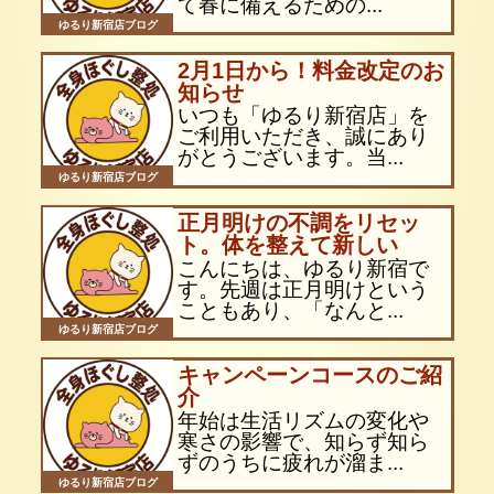
て春に備えるための...
ゆるり新宿店ブログ
2月1日から！料金改定のお
知らせ
いつも「ゆるり新宿店」を
ご利用いただき、誠にあり
がとうございます。当...
ゆるり新宿店ブログ
正月明けの不調をリセッ
ト。体を整えて新しい
こんにちは、ゆるり新宿で
す。先週は正月明けという
こともあり、「なんと...
ゆるり新宿店ブログ
キャンペーンコースのご紹
介
年始は生活リズムの変化や
寒さの影響で、知らず知ら
ずのうちに疲れが溜ま...
ゆるり新宿店ブログ