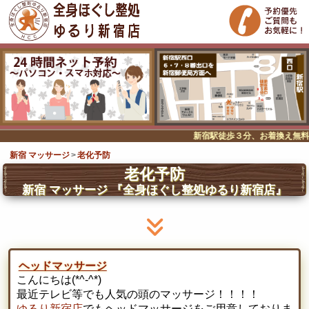
新宿駅徒歩３分、お着換え無料の
新宿 マッサージ
老化予防
老化予防
新宿 マッサージ
『全身ほぐし整処ゆるり新宿店』
ヘッドマッサージ
こんにちは(*^-^*)
最近テレビ等でも人気の頭のマッサージ！！！！
ゆるり新宿店
でもヘッドマッサージをご用意しておりま