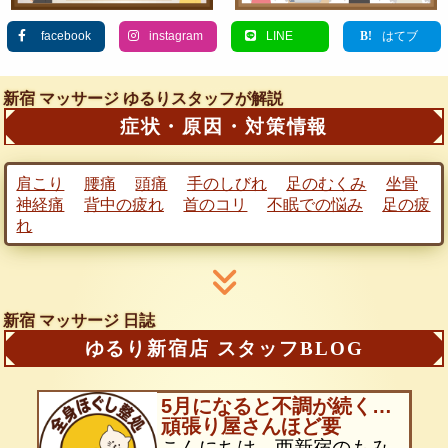
facebook
instagram
LINE
はてブ
新宿 マッサージ
ゆるりスタッフが解説
症状・原因・対策情報
肩こり
腰痛
頭痛
手のしびれ
足のむくみ
坐骨
神経痛
背中の疲れ
首のコリ
不眠での悩み
足の疲
れ
新宿 マッサージ 日誌
ゆるり新宿店 スタッフBLOG
5月になると不調が続く…
頑張り屋さんほど要
こんにちは。西新宿のもみ