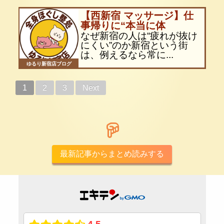
【西新宿 マッサージ】仕
事帰りに“本当に体
なぜ新宿の人は“疲れが抜け
にくい”のか新宿という街
は、例えるなら常に...
ゆるり新宿店ブログ
1
2
3
Next
最新記事からまとめ読みする