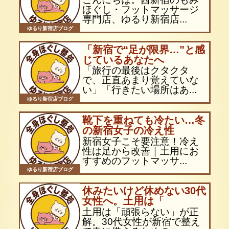
ほぐし・フットマッサージ
専門店、ゆるり新宿店...
ゆるり新宿店ブログ
「新宿で“足が限界…”と感
じているあなたへ
「旅行の最後はクタクタ
で、正直あまり覚えていな
い」「行きたい場所はあ...
ゆるり新宿店ブログ
靴下を重ねても冷たい…冬
の新宿女子の冷え性
新宿女子こそ要注意！冷え
性は足から改善｜土用にお
すすめのフットマッサ...
ゆるり新宿店ブログ
休みたいけど休めない30代
女性へ。土用は「
土用は「頑張らない」が正
解。30代女性が新宿で整え