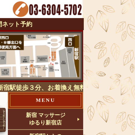
間ネット予約
徒歩３分、お着換え無料のマッサージ店「全身
MENU
新宿 マッサージ
ゆるり新宿店