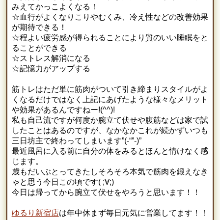
みえてかっこよくなる！
☆血行がよくなりこりやむくみ、冷え性などの改善効果
が期待できる！
☆程よい疲労感が得られることにより質のいい睡眠をと
ることができる
☆ストレス解消になる
☆記憶力がアップする
筋トレはただ単に筋肉がついて引き締まりスタイルがよ
くなるだけではなく上記にあげたような様々なメリット
や効果があるんですねー!(^^)!
私も自己流ですが何度か腕立て伏せや腹筋などは家で試
したことはあるのですが、なかなかこれが続かずいつも
三日坊主で終わってしまいます”(-“”-)”
最近風呂に入る前に自分の体をみるとほんと情けなく感
じます。
歳もだいぶとってきたしそろそろ本気で筋肉を鍛えなき
ゃと思う今日この頃です( ;∀;)
今日は帰ってから腕立て伏せをやろうと思います！！
ゆるり新宿店
は年中休まず毎日元気に営業してます！！