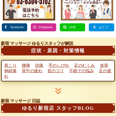
facebook
instagram
LINE
はてブ
新宿 マッサージ
ゆるりスタッフが解説
症状・原因・対策情報
肩こり
腰痛
頭痛
手のしびれ
足のむくみ
坐骨
神経痛
背中の疲れ
首のコリ
不眠での悩み
足の疲
れ
新宿 マッサージ 日誌
ゆるり新宿店 スタッフBLOG