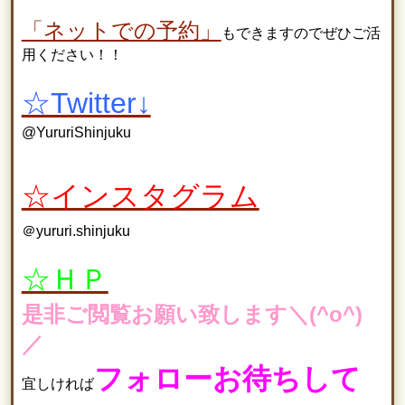
「ネットでの予約」
もできますのでぜひご活
用ください！！
☆Twitter↓
@YururiShinjuku
☆インスタグラム
＠yururi.shinjuku
☆ＨＰ
是非ご閲覧お願い致します＼(^o^)
／
フォローお待ちして
宜しければ