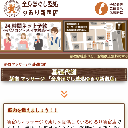
新宿駅徒歩３分、お着換え無料のマッサ
新宿 マッサージ
基礎代謝
基礎代謝
新宿 マッサージ
『全身ほぐし整処ゆるり新宿店』
筋肉を鍛えましょう！！
新宿のマッサージで癒しを提供しているゆるり新宿店
で
す！！ 当店には毎日たくさんのお客様が足を運んでく