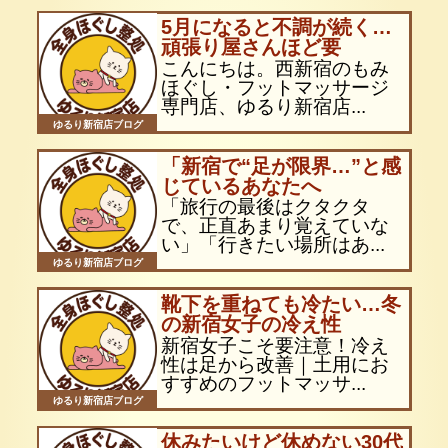
5月になると不調が続く…
頑張り屋さんほど要
こんにちは。西新宿のもみ
ほぐし・フットマッサージ
専門店、ゆるり新宿店...
ゆるり新宿店ブログ
「新宿で“足が限界…”と感
じているあなたへ
「旅行の最後はクタクタ
で、正直あまり覚えていな
い」「行きたい場所はあ...
ゆるり新宿店ブログ
靴下を重ねても冷たい…冬
の新宿女子の冷え性
新宿女子こそ要注意！冷え
性は足から改善｜土用にお
すすめのフットマッサ...
ゆるり新宿店ブログ
休みたいけど休めない30代