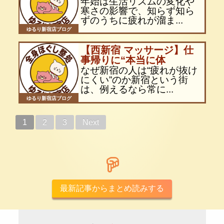
年始は生活リズムの変化や
寒さの影響で、知らず知ら
ずのうちに疲れが溜ま...
ゆるり新宿店ブログ
【西新宿 マッサージ】仕
事帰りに“本当に体
なぜ新宿の人は“疲れが抜け
にくい”のか新宿という街
は、例えるなら常に...
ゆるり新宿店ブログ
1
2
3
Next
最新記事からまとめ読みする