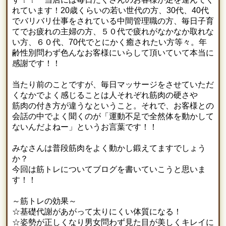
れています！20歳くらいの若い世代の方、30代、40代
でバリバリ仕事をされている中間管理職の方、毎日子育
てでお疲れの主婦の方、５０代で疲れがなかなか取れな
い方、６０代、70代でとにかく癒されたい方等々。年
齢性別問わず色んなお客様にいらして頂いていて本当に
感謝です！！
当たり前のことですが、毎日マッサージをさせていただ
くなかでよく感じることは人それぞれ筋肉の硬さや
筋肉の付き方が違うなということ。それで、お客様との
会話の中でよく聞くのが「運動不足で全然体を動かして
ないんだよねー」というお言葉です！！
みなさんは普段筋肉をよく動かし鍛えてますでしょう
か？
今回は筋トレについてブログを書いていこうと思いま
す！！
～筋トレの効果～
☆基礎代謝があがって太りにくい体質になる！
☆姿勢が正しくなり男女問わず見た目が美しくキレイに