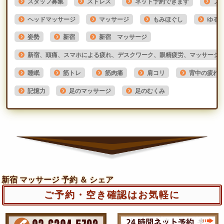
スタッフ募集
ストレス
ネット予約できます
フ
ヘッドマッサージ
マッサージ
もみほぐし
ゆる
姿勢
新宿
新宿 マッサージ
新宿、頭痛、スマホによる疲れ、デスクワーク、眼精疲労、マッサージ
睡眠
筋トレ
筋肉痛
肩コリ
背中の疲れ
記憶力
足のマッサージ
足のむくみ
新宿 マッサージ 予約 ＆ シェア
ご予約・空き確認はお気軽に