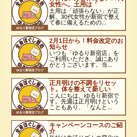
女性へ。土用は「
土用は「頑張らない」が正
解。30代女性が新宿で整え
て春に備えるための...
ゆるり新宿店ブログ
2月1日から！料金改定のお
知らせ
いつも「ゆるり新宿店」を
ご利用いただき、誠にあり
がとうございます。当...
ゆるり新宿店ブログ
正月明けの不調をリセッ
ト。体を整えて新しい
こんにちは、ゆるり新宿で
す。先週は正月明けという
こともあり、「なんと...
ゆるり新宿店ブログ
キャンペーンコースのご紹
介